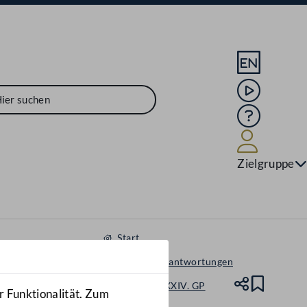
Sprache En
Mediathek
Hilfe
Benutze
Zielgruppe
Start
Anfragen & Beantwortungen
Nationalrat - XXIV. GP
Teile
Lesez
r Funktionalität. Zum