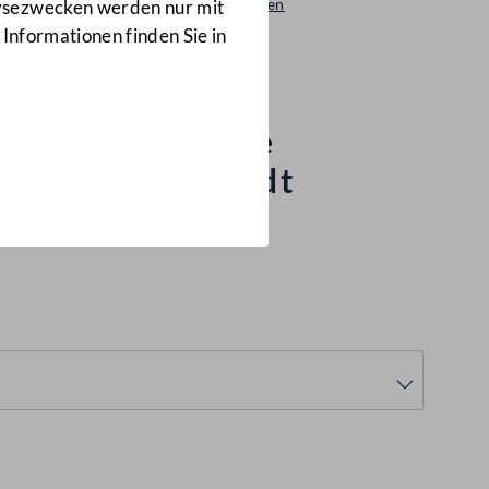
Beantwortungen
lysezwecken werden nur mit
3503/AB
 Informationen finden Sie in
 deren negative
ort Innere Stadt