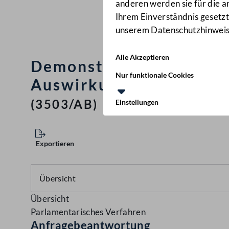
anderen werden sie für die 
Ihrem Einverständnis gesetzt.
unserem
Datenschutzhinwei
Alle Akzeptieren
Demonstrationen im 1. 
Nur funktionale Cookies
Auswirkungen auf den T
(3503/AB)
Einstellungen
Exportieren
Übersicht
Parlamentarisches Verfahren
Anfragebeantwortung