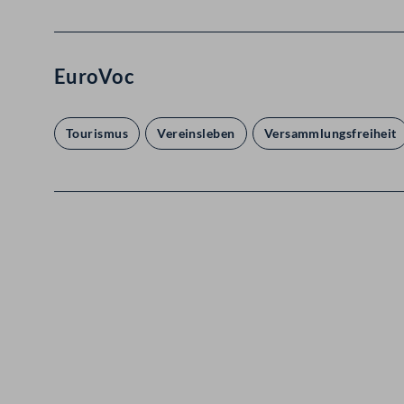
EuroVoc
Tourismus
Vereinsleben
Versammlungsfreiheit
Kontakt