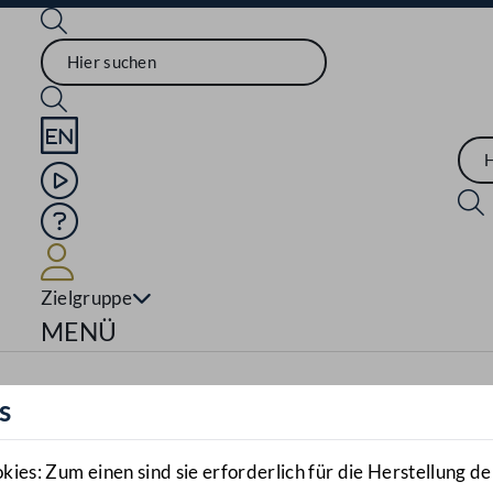
Sprache English
Mediathek
Hilfe
Benutzer
Zielgruppe
Navigationsmenü öffnen
MENÜ
s
es: Zum einen sind sie erforderlich für die Herstellung de