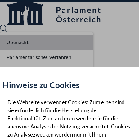
Übersicht
Parlamentarisches Verfahren
Sprache English
Mediathek
Hinweise zu Cookies
Hilfe
Benutzer
Die Webseite verwendet Cookies: Zum einen sind
Zielgruppe
sie erforderlich für die Herstellung der
Navigationsmenü öffnen
MENÜ
Funktionalität. Zum anderen werden sie für die
anonyme Analyse der Nutzung verarbeitet. Cookies
zu Analysezwecken werden nur mit Ihrem
Sprache En
Mediathek