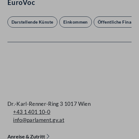
EuroVoc
Darstellende Künste
Einkommen
Öffentliche Finanze
Kontakt
Dr.-Karl-Renner-Ring 3 1017 Wien
+43 1 401 10-0
info@parlament.gv.at
Anreise & Zutritt