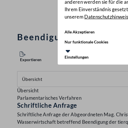
anderen werden sie für die 
Ihrem Einverständnis gesetzt.
unserem
Datenschutzhinwei
Alle Akzeptieren
Beendigung der tierquä
Nur funktionale Cookies
Einstellungen
Exportieren
Übersicht
Parlamentarisches Verfahren
Schriftliche Anfrage
Schriftliche Anfrage der Abgeordneten Mag. Chris
Wasserwirtschaft betreffend Beendigung der tier