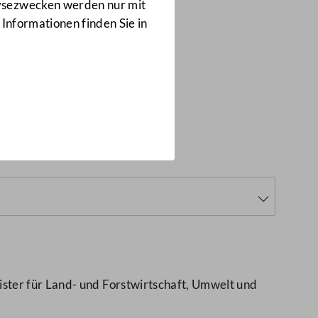
Anfragen
lysezwecken werden nur mit
7376/J
 Informationen finden Sie in
einen
(7376/J)
ster für Land- und Forstwirtschaft, Umwelt und