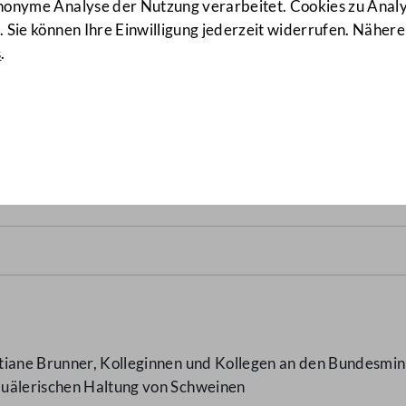
anonyme Analyse der Nutzung verarbeitet. Cookies zu Ana
 Sie können Ihre Einwilligung jederzeit widerrufen. Nähere
s
.
lerischen Haltung von Schw
tiane Brunner, Kolleginnen und Kollegen an den Bundesmini
quälerischen Haltung von Schweinen