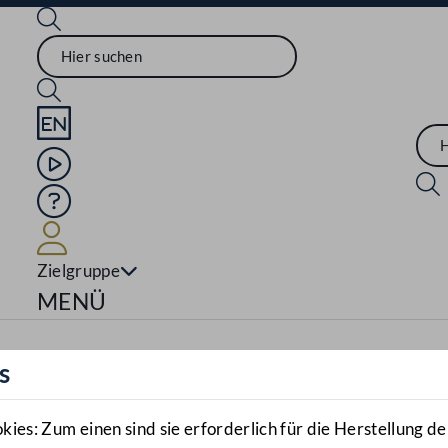
Sprache English
Mediathek
Hilfe
Benutzer
Zielgruppe
Navigationsmenü öffnen
MENÜ
s
es: Zum einen sind sie erforderlich für die Herstellung de