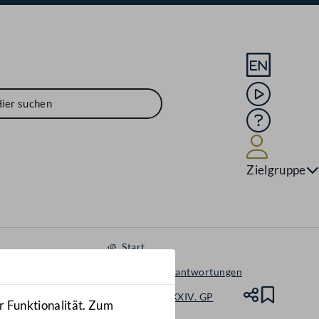
Sprache En
Mediathek
Hilfe
Benutze
Zielgruppe
Start
Anfragen & Beantwortungen
Nationalrat - XXIV. GP
Teile
Lesez
r Funktionalität. Zum