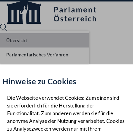
Übersicht
Parlamentarisches Verfahren
Sprache English
Mediathek
Hinweise zu Cookies
Hilfe
Benutzer
Die Webseite verwendet Cookies: Zum einen sind
Zielgruppe
sie erforderlich für die Herstellung der
Navigationsmenü öffnen
MENÜ
Funktionalität. Zum anderen werden sie für die
anonyme Analyse der Nutzung verarbeitet. Cookies
zu Analysezwecken werden nur mit Ihrem
Sprache En
Mediathek