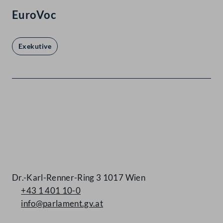
EuroVoc
Exekutive
Kontakt
Dr.-Karl-Renner-Ring 3 1017 Wien
+43 1 401 10-0
info@parlament.gv.at