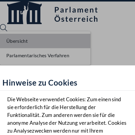
Übersicht
Parlamentarisches Verfahren
Sprache English
Mediathek
Hinweise zu Cookies
Hilfe
Benutzer
Die Webseite verwendet Cookies: Zum einen sind
Zielgruppe
sie erforderlich für die Herstellung der
Navigationsmenü öffnen
MENÜ
Funktionalität. Zum anderen werden sie für die
anonyme Analyse der Nutzung verarbeitet. Cookies
zu Analysezwecken werden nur mit Ihrem
Sprache En
Mediathek