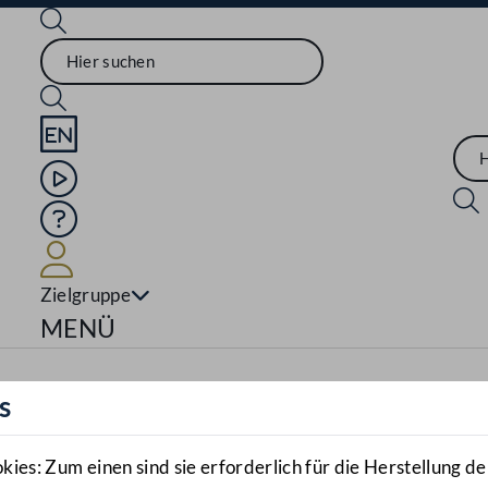
Sprache English
Mediathek
Hilfe
Benutzer
Zielgruppe
Navigationsmenü öffnen
MENÜ
s
es: Zum einen sind sie erforderlich für die Herstellung de