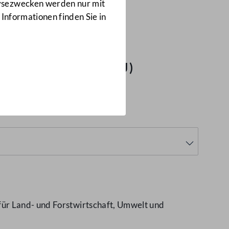
Anfragen
lysezwecken werden nur mit
9400/J
 Informationen finden Sie in
maßnahmen
(9400/J)
für Land- und Forstwirtschaft, Umwelt und