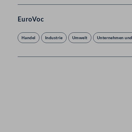
EuroVoc
Handel
Industrie
Umwelt
Unternehmen un
Kontakt