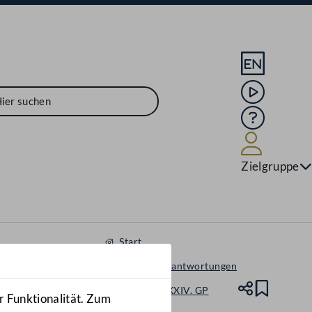
Sprache En
Mediathek
Hilfe
Benutze
Zielgruppe
Start
Anfragen & Beantwortungen
Nationalrat - XXIV. GP
Teile
Lesez
r Funktionalität. Zum