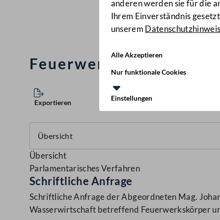
anderen werden sie für die 
Ihrem Einverständnis gesetzt.
unserem
Datenschutzhinwei
Alle Akzeptieren
Feuerwerkskörper und t
Nur funktionale Cookies
Einstellungen
Exportieren
Übersicht
Parlamentarisches Verfahren
Schriftliche Anfrage
Schriftliche Anfrage der Abgeordneten Mag. Johan
Wasserwirtschaft betreffend Feuerwerkskörper un