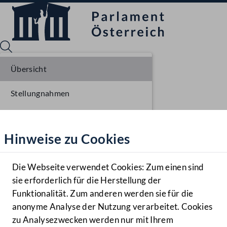
Übersicht
Stellungnahmen
Sprache English
Mediathek
Parlamentarisches Verfahren
Hinweise zu Cookies
Hilfe
Benutzer
Die Webseite verwendet Cookies: Zum einen sind
Zielgruppe
sie erforderlich für die Herstellung der
Navigationsmenü öffnen
MENÜ
Funktionalität. Zum anderen werden sie für die
anonyme Analyse der Nutzung verarbeitet. Cookies
zu Analysezwecken werden nur mit Ihrem
Sprache En
Mediathek