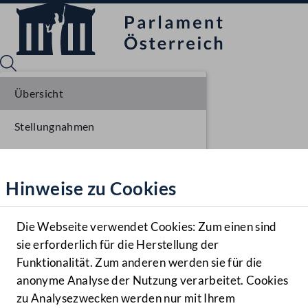
Übersicht
Stellungnahmen
Sprache English
Mediathek
Parlamentarisches Verfahren
Hinweise zu Cookies
Hilfe
Benutzer
Die Webseite verwendet Cookies: Zum einen sind
Zielgruppe
sie erforderlich für die Herstellung der
Navigationsmenü öffnen
MENÜ
Funktionalität. Zum anderen werden sie für die
anonyme Analyse der Nutzung verarbeitet. Cookies
zu Analysezwecken werden nur mit Ihrem
Sprache En
Mediathek