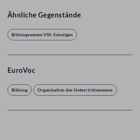
Ähnliche Gegenstände
Bildungswesen VIII. Sonstiges
EuroVoc
Bildung
Organisation des Unterrichtswesens
Kontakt