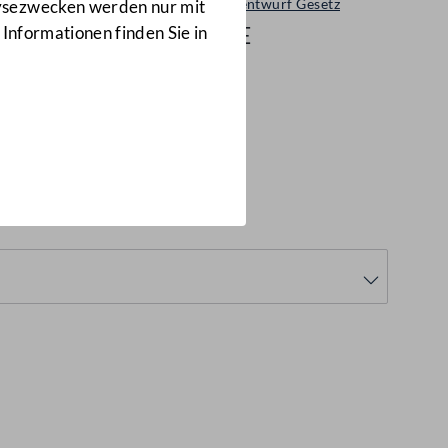
Ministerialentwurf Gesetz
lysezwecken werden nur mit
449/ME
 Informationen finden Sie in