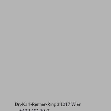
Kontakt
Dr.-Karl-Renner-Ring 3 1017 Wien
+43 1 401 10-0