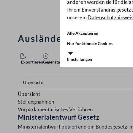
anderen werden sie für die 
Ihrem Einverständnis gesetzt.
unserem
Datenschutzhinwei
Alle Akzeptieren
Ausländerbeschäftigun
Nur funktionale Cookies
Einstellungen
Exportieren
Gegenstand speichern
Übersicht
Stellungnahmen
Vorparlamentarisches Verfahren
Ministerialentwurf Gesetz
Ministerialentwurf betreffend ein Bundesgesetz, 