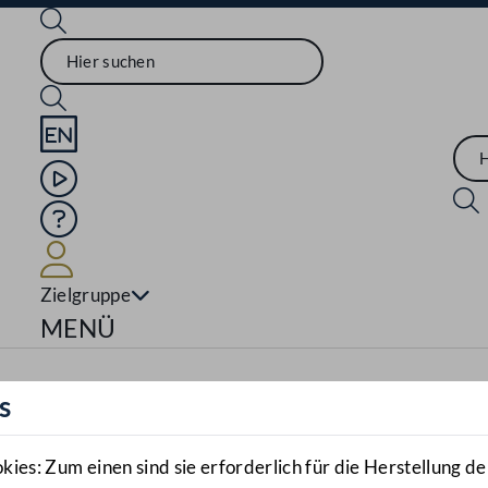
Sprache English
Mediathek
Hilfe
Benutzer
Zielgruppe
Navigationsmenü öffnen
MENÜ
s
es: Zum einen sind sie erforderlich für die Herstellung de