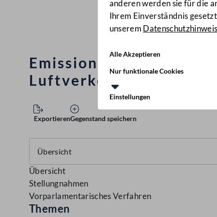
anderen werden sie für die 
Ihrem Einverständnis gesetzt.
unserem
Datenschutzhinwei
Alle Akzeptieren
Emissionszertifikatege
Nur funktionale Cookies
Luftverkehr, Änderung
Einstellungen
Exportieren
Gegenstand speichern
Übersicht
Stellungnahmen
Vorparlamentarisches Verfahren
Themen