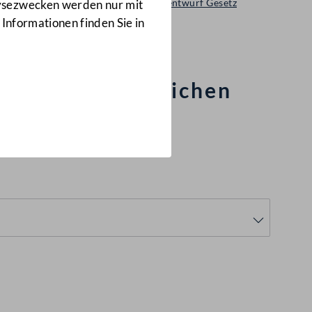
Ministerialentwurf Gesetz
lysezwecken werden nur mit
58/ME
 Informationen finden Sie in
 zwischenstaatlichen