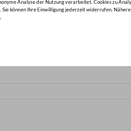
anonyme Analyse der Nutzung verarbeitet. Cookies zu Ana
 Sie können Ihre Einwilligung jederzeit widerrufen. Nähere
s
.
setz, Bundesgesetz über den
(58/ME)