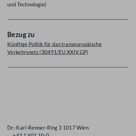
und Technologie)
Bezug zu
Künftige Politik für das transeuropäische
Verkehrsnetz (30491/EU XXIV.GP)
Kontakt
Dr.-Karl-Renner-Ring 3 1017 Wien
+43 1 401 10-0