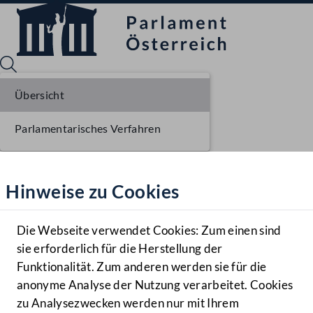
Übersicht
Parlamentarisches Verfahren
Sprache English
Mediathek
Hinweise zu Cookies
Hilfe
Benutzer
Die Webseite verwendet Cookies: Zum einen sind
Zielgruppe
sie erforderlich für die Herstellung der
Navigationsmenü öffnen
MENÜ
Funktionalität. Zum anderen werden sie für die
anonyme Analyse der Nutzung verarbeitet. Cookies
zu Analysezwecken werden nur mit Ihrem
Sprache En
Mediathek