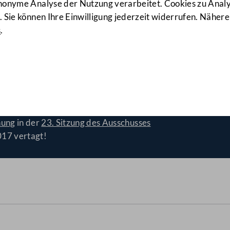
anonyme Analyse der Nutzung verarbeitet. Cookies zu Ana
 Sie können Ihre Einwilligung jederzeit widerrufen. Nähere
s
.
derung
(2217/A)
nung
in der
23. Sitzung des Ausschusses
017 vertagt!