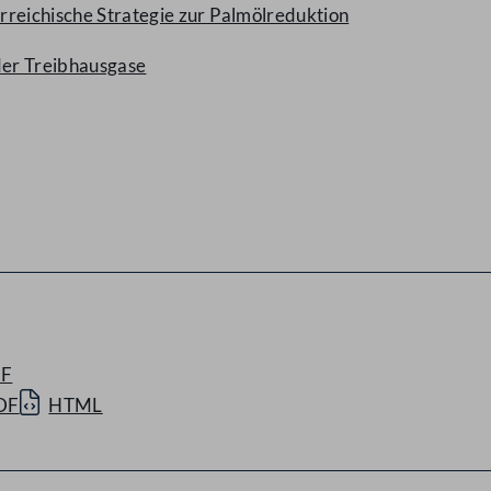
rreichische Strategie zur Palmölreduktion
der Treibhausgase
F
DF
HTML