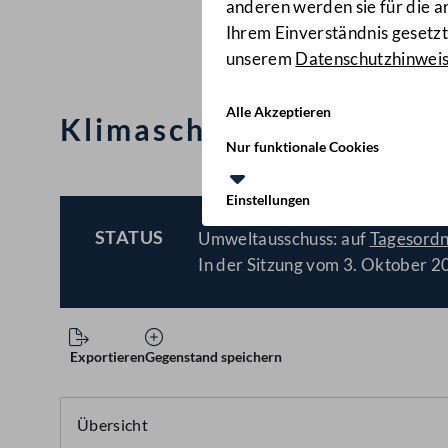
anderen werden sie für die 
Ihrem Einverständnis gesetzt.
unserem
Datenschutzhinwei
Alle Akzeptieren
Klimaschutzgesetz, Än
Nur funktionale Cookies
Einstellungen
STATUS
Umweltausschuss: auf
Tagesord
BESCHLOSSEN
In der Sitzung vom 3. Oktober 2
Exportieren
Gegenstand speichern