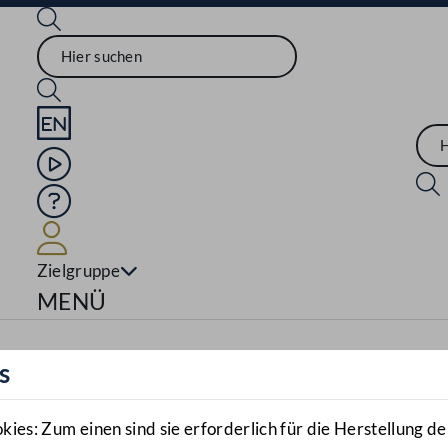
Sprache English
Mediathek
Hilfe
Benutzer
Zielgruppe
Navigationsmenü öffnen
MENÜ
s
es: Zum einen sind sie erforderlich für die Herstellung de