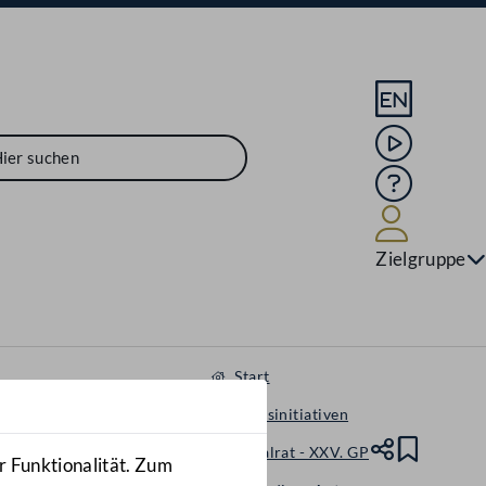
Sprache En
Mediathek
Hilfe
Benutze
Zielgruppe
Start
Gesetzesinitiativen
Nationalrat - XXV. GP
Teile
Lesez
r Funktionalität. Zum