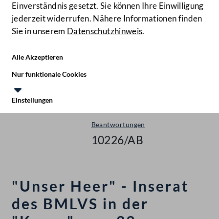
Einverständnis gesetzt. Sie können Ihre Einwilligung
jederzeit widerrufen. Nähere Informationen finden
Sie in unserem
Datenschutzhinweis
.
Hilfe
Benutze
Zielgruppe
Alle Akzeptieren
Start
Nur funktionale Cookies
Anfragen & Beantwortungen
Einstellungen
Nationalrat - XXV. GP
Te
Le
Beantwortungen
10226/AB
"Unser Heer" - Inserat
des BMLVS in der