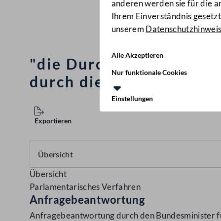
anderen werden sie für die 
Ihrem Einverständnis gesetzt.
unserem
Datenschutzhinwei
Alle Akzeptieren
"die Durchsetzung öster
Nur funktionale Cookies
durch die Mitglieder de
Einstellungen
Exportieren
Übersicht
Parlamentarisches Verfahren
Anfragebeantwortung
Anfragebeantwortung durch den Bundesminister für