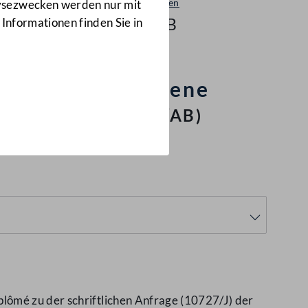
Beantwortungen
lysezwecken werden nur mit
10229/AB
 Informationen finden Sie in
 Europäischer Ebene
egierung"
(10229/AB)
lômé zu der schriftlichen Anfrage (10727/J) der