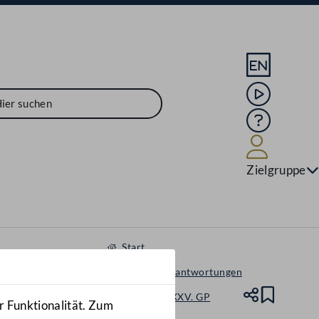
Sprache En
Mediathek
Hilfe
Benutze
Zielgruppe
Start
Anfragen & Beantwortungen
Nationalrat - XXV. GP
Teile
Lesez
r Funktionalität. Zum