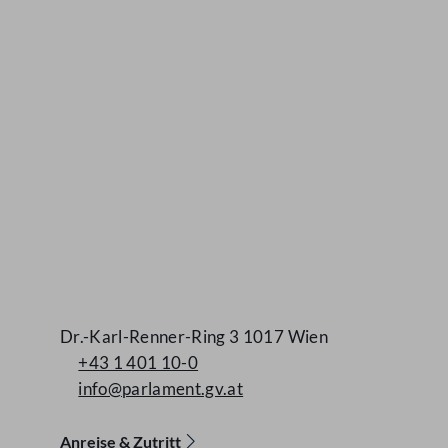
Kontakt
Dr.-Karl-Renner-Ring 3 1017 Wien
+43 1 401 10-0
info@parlament.gv.at
Anreise & Zutritt