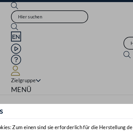
Sprache English
Mediathek
Hilfe
Benutzer
Zielgruppe
Navigationsmenü öffnen
MENÜ
s
es: Zum einen sind sie erforderlich für die Herstellung de