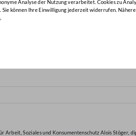
anonyme Analyse der Nutzung verarbeitet. Cookies zu Ana
 Sie können Ihre Einwilligung jederzeit widerrufen. Nähere
s
.
reichischer Interessen auf
r österreichischen Bundesr
 Arbeit, Soziales und Konsumentenschutz Alois Stöger, dip