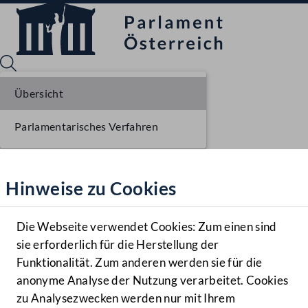
Übersicht
Parlamentarisches Verfahren
Sprache English
Mediathek
Hinweise zu Cookies
Hilfe
Benutzer
Die Webseite verwendet Cookies: Zum einen sind
Zielgruppe
sie erforderlich für die Herstellung der
Navigationsmenü öffnen
MENÜ
Funktionalität. Zum anderen werden sie für die
anonyme Analyse der Nutzung verarbeitet. Cookies
zu Analysezwecken werden nur mit Ihrem
Sprache En
Mediathek