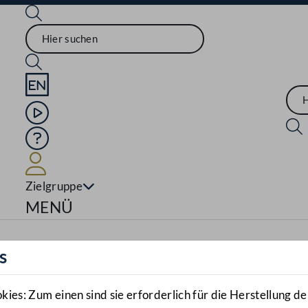
Sprache English
Mediathek
Hilfe
Benutzer
Zielgruppe
Navigationsmenü öffnen
MENÜ
s
es: Zum einen sind sie erforderlich für die Herstellung de