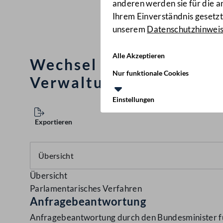
anderen werden sie für die 
Ihrem Einverständnis gesetzt.
unserem
Datenschutzhinwei
Alle Akzeptieren
Wechsel von Kabinettsmi
Nur funktionale Cookies
Verwaltung (BMLVS)
(12
Einstellungen
Exportieren
Übersicht
Parlamentarisches Verfahren
Anfragebeantwortung
Anfragebeantwortung durch den Bundesminister für