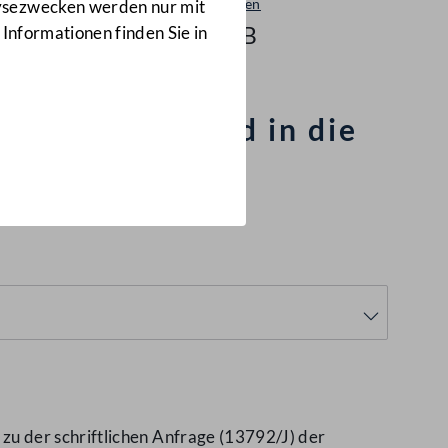
Beantwortungen
lysezwecken werden nur mit
12967/AB
 Informationen finden Sie in
he Betriebe und in die
u der schriftlichen Anfrage (13792/J) der