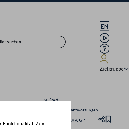
Sprache En
Mediathek
Hilfe
Benutze
Zielgruppe
Start
Anfragen & Beantwortungen
Nationalrat - XXV. GP
Teile
Lesez
r Funktionalität. Zum