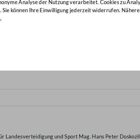
anonyme Analyse der Nutzung verarbeitet. Cookies zu Ana
 Sie können Ihre Einwilligung jederzeit widerrufen. Nähere
s
.
tarbeiterInnen in staatsna
967/AB)
 Landesverteidigung und Sport Mag. Hans Peter Doskozil z