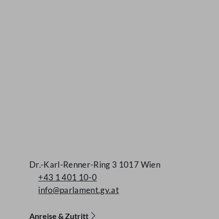
Kontakt
Dr.-Karl-Renner-Ring 3 1017 Wien
+43 1 401 10-0
info@parlament.gv.at
Anreise & Zutritt