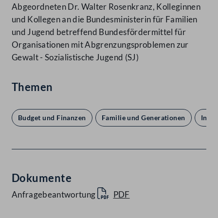
Abgeordneten Dr. Walter Rosenkranz, Kolleginnen
und Kollegen an die Bundesministerin für Familien
und Jugend betreffend Bundesfördermittel für
Organisationen mit Abgrenzungsproblemen zur
Gewalt - Sozialistische Jugend (SJ)
Themen
Budget und Finanzen
Familie und Generationen
Inne
Dokumente
Anfragebeantwortung
PDF