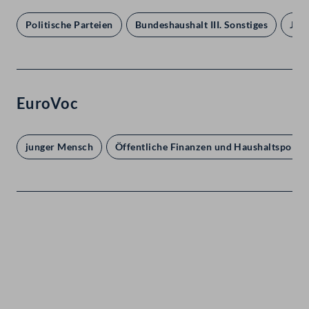
Politische Parteien
Bundeshaushalt III. Sonstiges
Jug
EuroVoc
junger Mensch
Öffentliche Finanzen und Haushaltspoliti
Kontakt