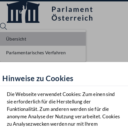
Übersicht
Parlamentarisches Verfahren
Sprache English
Mediathek
Hinweise zu Cookies
Hilfe
Benutzer
Die Webseite verwendet Cookies: Zum einen sind
Zielgruppe
sie erforderlich für die Herstellung der
Navigationsmenü öffnen
MENÜ
Funktionalität. Zum anderen werden sie für die
anonyme Analyse der Nutzung verarbeitet. Cookies
zu Analysezwecken werden nur mit Ihrem
Sprache En
Mediathek