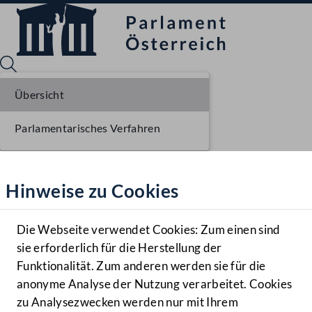
Übersicht
Parlamentarisches Verfahren
Sprache English
Mediathek
Hinweise zu Cookies
Hilfe
Benutzer
Die Webseite verwendet Cookies: Zum einen sind
Zielgruppe
sie erforderlich für die Herstellung der
Navigationsmenü öffnen
MENÜ
Funktionalität. Zum anderen werden sie für die
anonyme Analyse der Nutzung verarbeitet. Cookies
zu Analysezwecken werden nur mit Ihrem
Sprache En
Mediathek