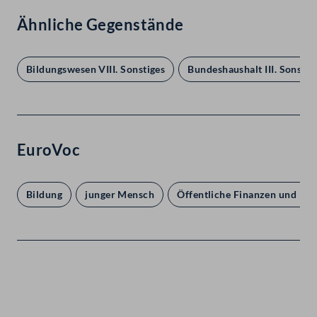
Ähnliche Gegenstände
Bildungswesen VIII. Sonstiges
Bundeshaushalt III. Sonstig
EuroVoc
Bildung
junger Mensch
Öffentliche Finanzen und Hau
Kontakt