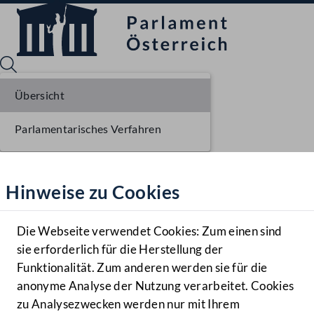
Übersicht
Parlamentarisches Verfahren
Sprache English
Mediathek
Hinweise zu Cookies
Hilfe
Benutzer
Die Webseite verwendet Cookies: Zum einen sind
Zielgruppe
sie erforderlich für die Herstellung der
Navigationsmenü öffnen
MENÜ
Funktionalität. Zum anderen werden sie für die
anonyme Analyse der Nutzung verarbeitet. Cookies
zu Analysezwecken werden nur mit Ihrem
Sprache En
Mediathek