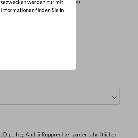
Beantwortungen
lysezwecken werden nur mit
229/AB
 Informationen finden Sie in
eich wegen
ergien"
(229/AB)
ipl.-Ing. Andrä Rupprechter zu der schriftlichen