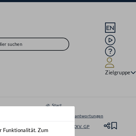
Sprache En
Mediathek
Hilfe
Benutze
Zielgruppe
Start
Anfragen & Beantwortungen
Nationalrat - XXV. GP
Teile
Lesez
r Funktionalität. Zum