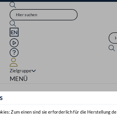
Sprache English
Mediathek
Hilfe
Benutzer
Zielgruppe
Navigationsmenü öffnen
MENÜ
s
es: Zum einen sind sie erforderlich für die Herstellung de