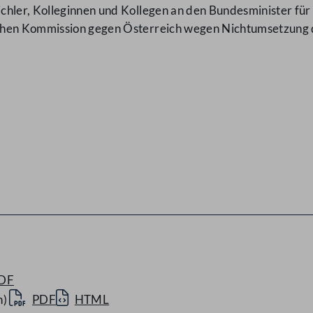
chler, Kolleginnen und Kollegen an den Bundesminister für
chen Kommission gegen Österreich wegen Nichtumsetzung d
DF
n)
PDF
HTML