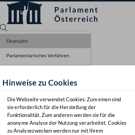
Übersicht
Parlamentarisches Verfahren
Sprache English
Mediathek
Hinweise zu Cookies
Hilfe
Benutzer
Die Webseite verwendet Cookies: Zum einen sind
Zielgruppe
sie erforderlich für die Herstellung der
Navigationsmenü öffnen
MENÜ
Funktionalität. Zum anderen werden sie für die
anonyme Analyse der Nutzung verarbeitet. Cookies
zu Analysezwecken werden nur mit Ihrem
Sprache En
Mediathek