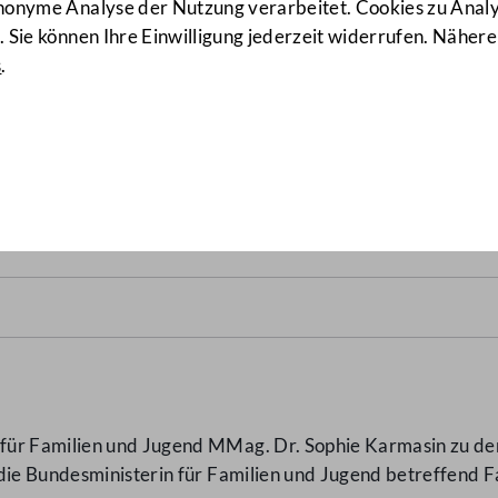
anonyme Analyse der Nutzung verarbeitet. Cookies zu Ana
 Sie können Ihre Einwilligung jederzeit widerrufen. Nähere
s
.
 Kronen-Zeitung
(4698/AB)
ür Familien und Jugend MMag. Dr. Sophie Karmasin zu der
die Bundesministerin für Familien und Jugend betreffend F