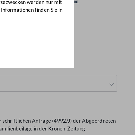
Beantwortungen
lysezwecken werden nur mit
4698/AB
 Informationen finden Sie in
 schriftlichen Anfrage (4992/J) der Abgeordneten
amilienbeilage in der Kronen-Zeitung