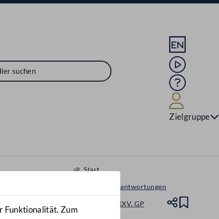
Sprache En
Mediathek
Hilfe
Benutze
Zielgruppe
Start
Anfragen & Beantwortungen
Nationalrat - XXV. GP
Teile
Lesez
r Funktionalität. Zum