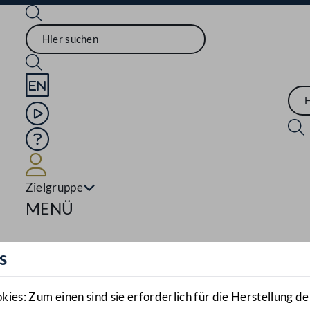
Sprache English
Mediathek
Hilfe
Benutzer
Zielgruppe
Navigationsmenü öffnen
MENÜ
s
es: Zum einen sind sie erforderlich für die Herstellung de