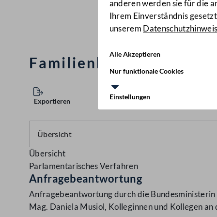
anderen werden sie für die 
Ihrem Einverständnis gesetzt.
unserem
Datenschutzhinwei
Alle Akzeptieren
Familienbeilage in der
Nur funktionale Cookies
Einstellungen
Exportieren
Übersicht
Parlamentarisches Verfahren
Anfragebeantwortung
Anfragebeantwortung durch die Bundesministerin f
Mag. Daniela Musiol, Kolleginnen und Kollegen an 