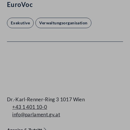
EuroVoc
Exekutive
Verwaltungsorganisation
Kontakt
Dr.-Karl-Renner-Ring 3 1017 Wien
+43 1 401 10-0
info@parlament.gv.at
Anreise & Zutritt