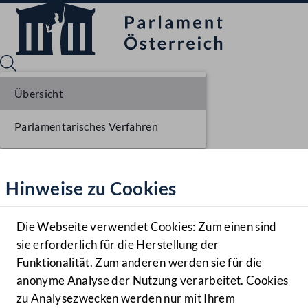
Übersicht
Parlamentarisches Verfahren
Sprache English
Mediathek
Hinweise zu Cookies
Hilfe
Benutzer
Die Webseite verwendet Cookies: Zum einen sind
Zielgruppe
sie erforderlich für die Herstellung der
Navigationsmenü öffnen
MENÜ
Funktionalität. Zum anderen werden sie für die
anonyme Analyse der Nutzung verarbeitet. Cookies
zu Analysezwecken werden nur mit Ihrem
Sprache En
Mediathek