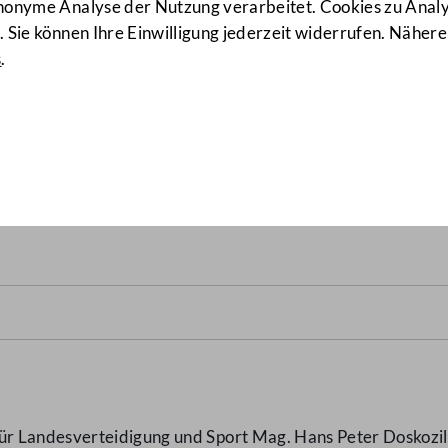
anonyme Analyse der Nutzung verarbeitet. Cookies zu Ana
 Sie können Ihre Einwilligung jederzeit widerrufen. Nähere
s
.
e Unterschiede in Bezug au
eilzeit im Wirkungsbereich
 Landesverteidigung und Sport Mag. Hans Peter Doskozil z