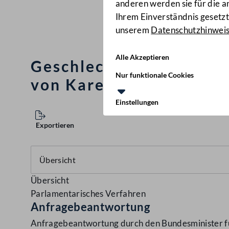
anderen werden sie für die 
Ihrem Einverständnis gesetzt.
unserem
Datenschutzhinwei
Alle Akzeptieren
Geschlechterspezifisch
Nur funktionale Cookies
von Karenz und Elternt
Einstellungen
Exportieren
Übersicht
Parlamentarisches Verfahren
Anfragebeantwortung
Anfragebeantwortung durch den Bundesminister für