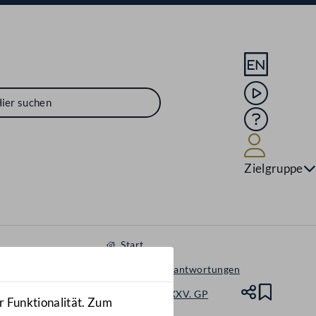
Sprache En
Mediathek
Hilfe
Benutze
Zielgruppe
Start
Anfragen & Beantwortungen
Nationalrat - XXV. GP
Teile
Lesez
r Funktionalität. Zum