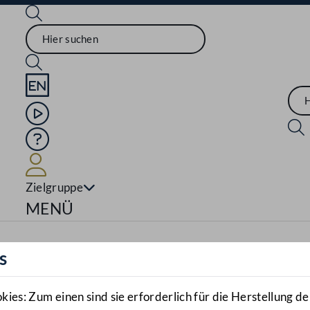
Sprache English
Mediathek
Hilfe
Benutzer
Zielgruppe
Navigationsmenü öffnen
MENÜ
s
es: Zum einen sind sie erforderlich für die Herstellung de