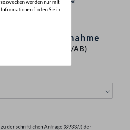
Beantwortungen
lysezwecken werden nur mit
8562/AB
 Informationen finden Sie in
f die Inanspruchnahme
 des BMLVS
(8562/AB)
u der schriftlichen Anfrage (8933/J) der