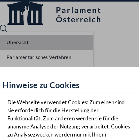
Übersicht
Parlamentarisches Verfahren
Sprache English
Mediathek
Hinweise zu Cookies
Hilfe
Benutzer
Die Webseite verwendet Cookies: Zum einen sind
Zielgruppe
sie erforderlich für die Herstellung der
Navigationsmenü öffnen
MENÜ
Funktionalität. Zum anderen werden sie für die
anonyme Analyse der Nutzung verarbeitet. Cookies
zu Analysezwecken werden nur mit Ihrem
Sprache En
Mediathek