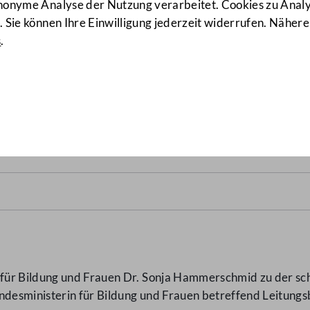
anonyme Analyse der Nutzung verarbeitet. Cookies zu Ana
 Sie können Ihre Einwilligung jederzeit widerrufen. Nähere
s
.
der HAK/HAS-Hallein
(8661/A
ür Bildung und Frauen Dr. Sonja Hammerschmid zu der sch
undesministerin für Bildung und Frauen betreffend Leitun