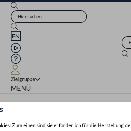
Sprache English
Mediathek
Hilfe
Benutzer
Zielgruppe
Navigationsmenü öffnen
MENÜ
s
es: Zum einen sind sie erforderlich für die Herstellung de