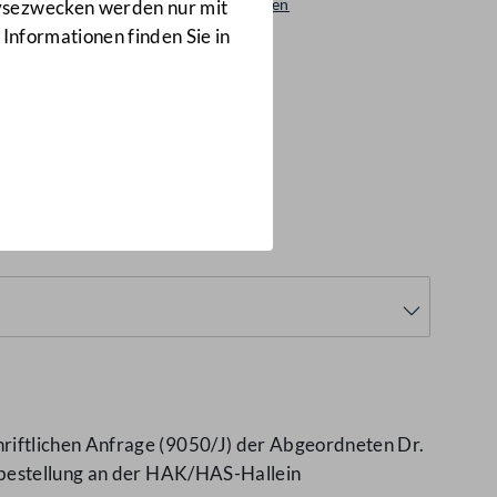
Beantwortungen
lysezwecken werden nur mit
8661/AB
 Informationen finden Sie in
B)
riftlichen Anfrage (9050/J) der Abgeordneten Dr.
gsbestellung an der HAK/HAS-Hallein