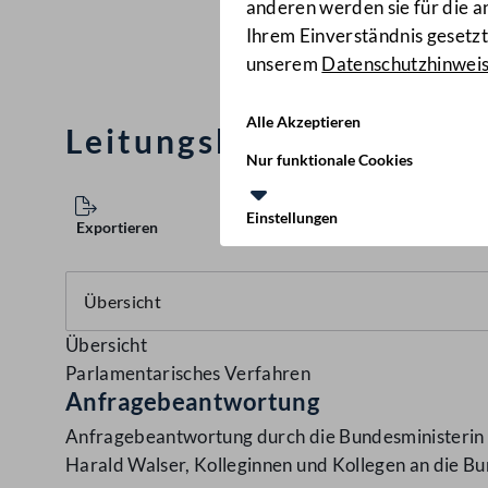
anderen werden sie für die 
Ihrem Einverständnis gesetzt.
unserem
Datenschutzhinwei
Alle Akzeptieren
Leitungsbestellung an 
Nur funktionale Cookies
Einstellungen
Exportieren
Übersicht
Parlamentarisches Verfahren
Anfragebeantwortung
Anfragebeantwortung durch die Bundesministerin f
Harald Walser, Kolleginnen und Kollegen an die B