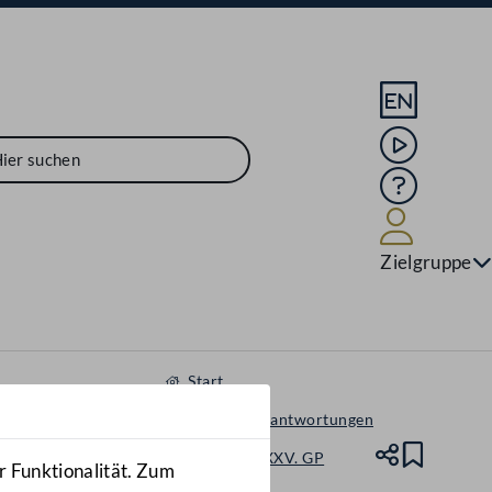
Sprache En
Mediathek
Hilfe
Benutze
Zielgruppe
Start
Anfragen & Beantwortungen
Nationalrat - XXV. GP
Teile
Lesez
r Funktionalität. Zum