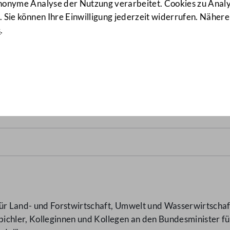
anonyme Analyse der Nutzung verarbeitet. Cookies zu Ana
 Sie können Ihre Einwilligung jederzeit widerrufen. Nähere
s
.
l"
(8788/AB)
 Land- und Forstwirtschaft, Umwelt und Wasserwirtschaft D
ichler, Kolleginnen und Kollegen an den Bundesminister fü