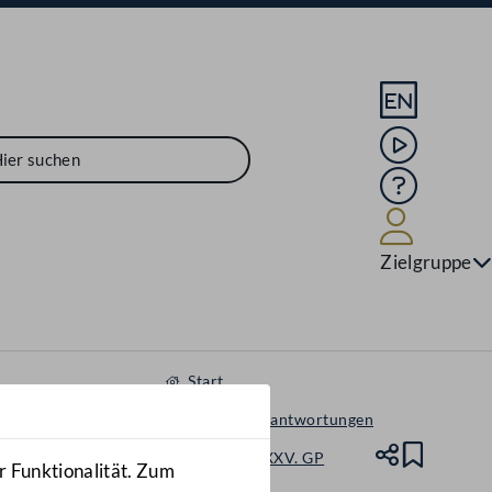
Sprache En
Mediathek
Hilfe
Benutze
Zielgruppe
Start
Anfragen & Beantwortungen
Nationalrat - XXV. GP
Teile
Lesez
r Funktionalität. Zum