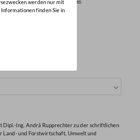
Beantwortungen
lysezwecken werden nur mit
8788/AB
 Informationen finden Sie in
ipl.-Ing. Andrä Rupprechter zu der schriftlichen
r Land- und Forstwirtschaft, Umwelt und