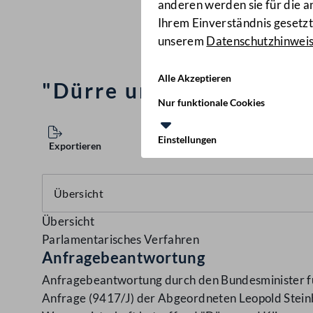
anderen werden sie für die 
Ihrem Einverständnis gesetzt.
unserem
Datenschutzhinwei
Alle Akzeptieren
"Dürre und Klimawande
Nur funktionale Cookies
Einstellungen
Exportieren
Übersicht
Parlamentarisches Verfahren
Anfragebeantwortung
Anfragebeantwortung durch den Bundesminister für
Anfrage (9417/J) der Abgeordneten Leopold Steinb