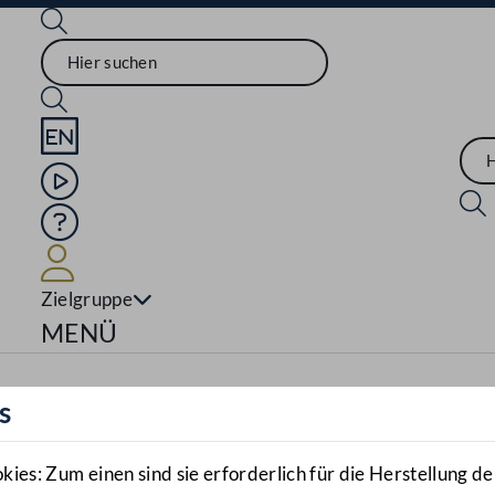
Sprache English
Mediathek
Hilfe
Benutzer
Zielgruppe
Navigationsmenü öffnen
MENÜ
s
es: Zum einen sind sie erforderlich für die Herstellung de