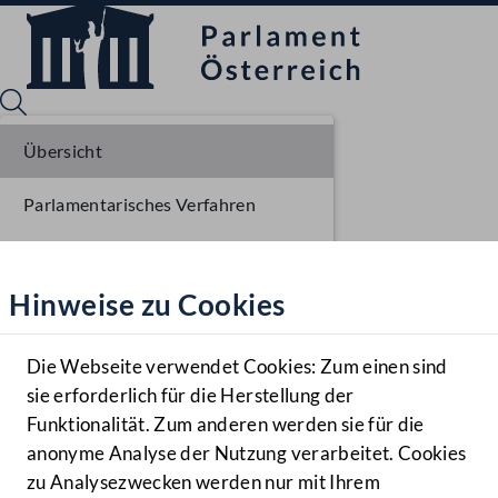
Übersicht
Parlamentarisches Verfahren
Sprache English
Mediathek
Liste der Rednerinnen und Redner
Hinweise zu Cookies
Hilfe
Benutzer
Die Webseite verwendet Cookies: Zum einen sind
Zielgruppe
sie erforderlich für die Herstellung der
Navigationsmenü öffnen
MENÜ
Funktionalität. Zum anderen werden sie für die
anonyme Analyse der Nutzung verarbeitet. Cookies
zu Analysezwecken werden nur mit Ihrem
Sprache En
Mediathek