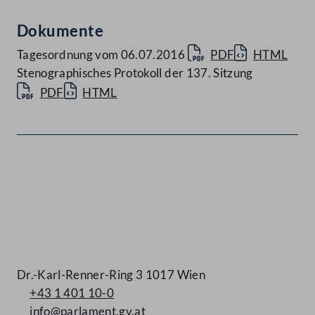
Dokumente
Tagesordnung vom 06.07.2016
PDF
HTML
Stenographisches Protokoll der 137. Sitzung
PDF
HTML
Kontakt
Dr.-Karl-Renner-Ring 3 1017 Wien
+43 1 401 10-0
info@parlament.gv.at