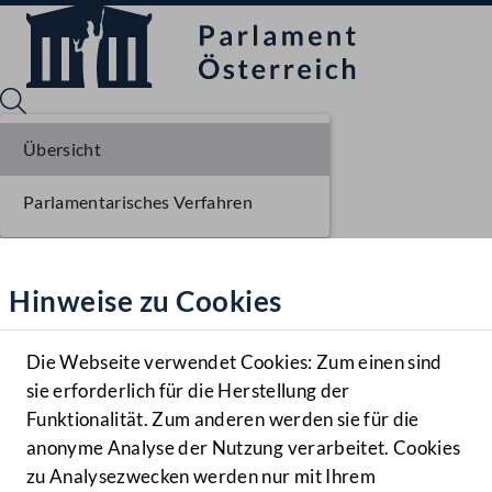
Übersicht
Parlamentarisches Verfahren
Sprache English
Mediathek
Hinweise zu Cookies
Hilfe
Benutzer
Die Webseite verwendet Cookies: Zum einen sind
Zielgruppe
sie erforderlich für die Herstellung der
Navigationsmenü öffnen
MENÜ
Funktionalität. Zum anderen werden sie für die
anonyme Analyse der Nutzung verarbeitet. Cookies
zu Analysezwecken werden nur mit Ihrem
Sprache En
Mediathek