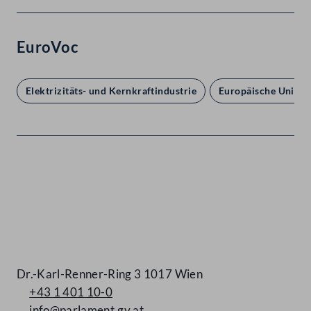
EuroVoc
Elektrizitäts- und Kernkraftindustrie
Europäische Union
Kontakt
Dr.-Karl-Renner-Ring 3 1017 Wien
+43 1 401 10-0
info@parlament.gv.at