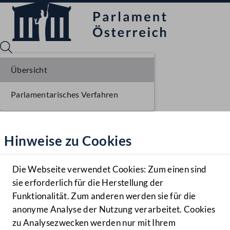
Übersicht
Parlamentarisches Verfahren
Sprache English
Mediathek
Hinweise zu Cookies
Hilfe
Benutzer
Die Webseite verwendet Cookies: Zum einen sind
Zielgruppe
sie erforderlich für die Herstellung der
Navigationsmenü öffnen
MENÜ
Funktionalität. Zum anderen werden sie für die
anonyme Analyse der Nutzung verarbeitet. Cookies
zu Analysezwecken werden nur mit Ihrem
Sprache En
Mediathek