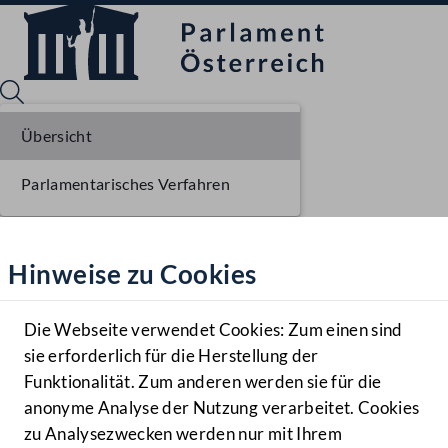
Übersicht
Parlamentarisches Verfahren
Sprache English
Mediathek
Hinweise zu Cookies
Hilfe
Benutzer
Die Webseite verwendet Cookies: Zum einen sind
Zielgruppe
sie erforderlich für die Herstellung der
Navigationsmenü öffnen
MENÜ
Funktionalität. Zum anderen werden sie für die
anonyme Analyse der Nutzung verarbeitet. Cookies
zu Analysezwecken werden nur mit Ihrem
Sprache En
Mediathek