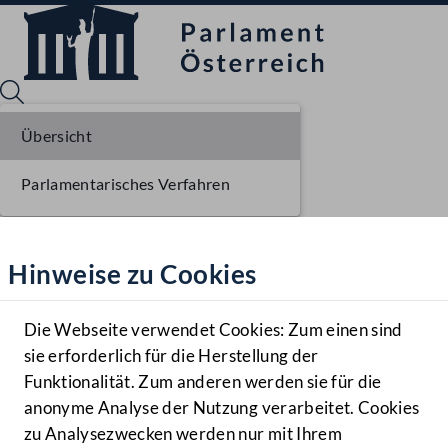
Übersicht
Parlamentarisches Verfahren
Sprache English
Mediathek
Hinweise zu Cookies
Hilfe
Benutzer
Die Webseite verwendet Cookies: Zum einen sind
Zielgruppe
sie erforderlich für die Herstellung der
Navigationsmenü öffnen
MENÜ
Funktionalität. Zum anderen werden sie für die
anonyme Analyse der Nutzung verarbeitet. Cookies
zu Analysezwecken werden nur mit Ihrem
Sprache En
Mediathek