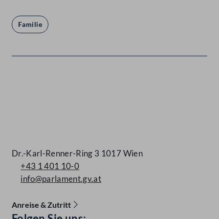
Familie
Kontakt
Dr.-Karl-Renner-Ring 3 1017 Wien
+43 1 401 10-0
info@parlament.gv.at
Anreise & Zutritt
Accessibility Menu anzeigen
Folgen Sie uns: