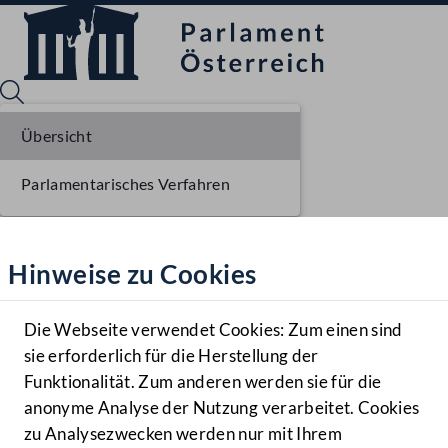
Übersicht
Parlamentarisches Verfahren
Sprache English
Mediathek
Hinweise zu Cookies
Hilfe
Benutzer
Die Webseite verwendet Cookies: Zum einen sind
Zielgruppe
sie erforderlich für die Herstellung der
Navigationsmenü öffnen
MENÜ
Funktionalität. Zum anderen werden sie für die
anonyme Analyse der Nutzung verarbeitet. Cookies
zu Analysezwecken werden nur mit Ihrem
Sprache En
Mediathek