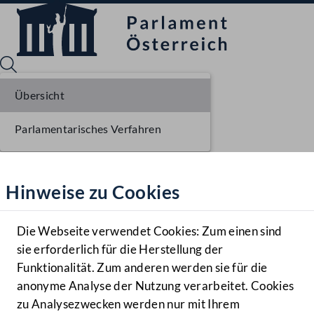
Übersicht
Parlamentarisches Verfahren
Sprache English
Mediathek
Hinweise zu Cookies
Hilfe
Benutzer
Die Webseite verwendet Cookies: Zum einen sind
Zielgruppe
sie erforderlich für die Herstellung der
Navigationsmenü öffnen
MENÜ
Funktionalität. Zum anderen werden sie für die
anonyme Analyse der Nutzung verarbeitet. Cookies
zu Analysezwecken werden nur mit Ihrem
Sprache En
Mediathek