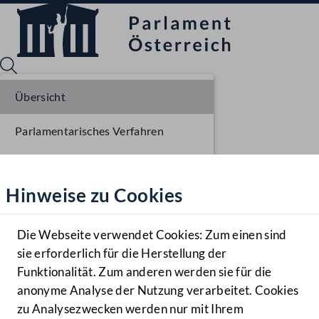
Übersicht
Parlamentarisches Verfahren
Sprache English
Mediathek
Ausschussberatungen NR
Hinweise zu Cookies
Hilfe
Plenarberatungen NR
Benutzer
Die Webseite verwendet Cookies: Zum einen sind
Zielgruppe
sie erforderlich für die Herstellung der
Navigationsmenü öffnen
MENÜ
Funktionalität. Zum anderen werden sie für die
anonyme Analyse der Nutzung verarbeitet. Cookies
zu Analysezwecken werden nur mit Ihrem
Sprache En
Mediathek