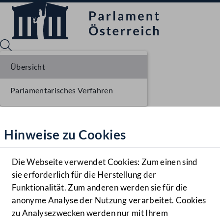
Übersicht
Parlamentarisches Verfahren
Sprache English
Mediathek
Hinweise zu Cookies
Hilfe
Benutzer
Die Webseite verwendet Cookies: Zum einen sind
Zielgruppe
sie erforderlich für die Herstellung der
Navigationsmenü öffnen
MENÜ
Funktionalität. Zum anderen werden sie für die
anonyme Analyse der Nutzung verarbeitet. Cookies
zu Analysezwecken werden nur mit Ihrem
Sprache En
Mediathek