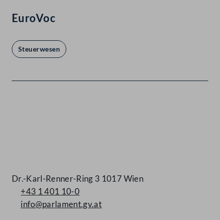
EuroVoc
Steuerwesen
Kontakt
Dr.-Karl-Renner-Ring 3 1017 Wien
+43 1 401 10-0
info@parlament.gv.at