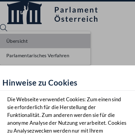
Übersicht
Parlamentarisches Verfahren
Sprache English
Mediathek
Hinweise zu Cookies
Hilfe
Benutzer
Die Webseite verwendet Cookies: Zum einen sind
Zielgruppe
sie erforderlich für die Herstellung der
Navigationsmenü öffnen
MENÜ
Funktionalität. Zum anderen werden sie für die
anonyme Analyse der Nutzung verarbeitet. Cookies
zu Analysezwecken werden nur mit Ihrem
Sprache En
Mediathek