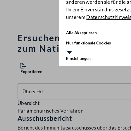
anderen werden sie für die 
Ihrem Einverständnis gesetzt.
unserem
Datenschutzhinwei
Alle Akzeptieren
Ersuchen um Zustimmun
Nur funktionale Cookies
zum Nationalrat Dr. Mat
Einstellungen
Exportieren
Übersicht
Parlamentarisches Verfahren
Ausschussbericht
Bericht des Immunitätsausschusses über das Ers