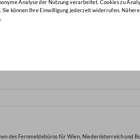
anonyme Analyse der Nutzung verarbeitet. Cookies zu Ana
 Sie können Ihre Einwilligung jederzeit widerrufen. Nähere
s
.
g zur behördlichen Verfolg
thias Strolz
(971 d.B.)
uchen des Fernmeldebüros für Wien, Niederösterreich und