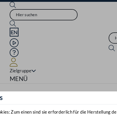
Sprache English
Mediathek
Hilfe
Benutzer
Zielgruppe
Navigationsmenü öffnen
MENÜ
s
es: Zum einen sind sie erforderlich für die Herstellung de