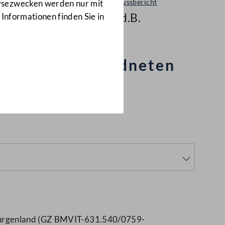
Ausschussbericht
lysezwecken werden nur mit
971 d.B.
 Informationen finden Sie in
ung des Abgeordneten
 Burgenland (GZ BMVIT-631.540/0759-