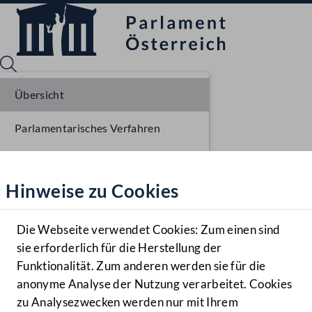
Übersicht
Parlamentarisches Verfahren
Sprache English
Mediathek
Einlangen NR
Hinweise zu Cookies
Hilfe
Ausschussberatungen NR
Benutzer
Die Webseite verwendet Cookies: Zum einen sind
Zielgruppe
sie erforderlich für die Herstellung der
Navigationsmenü öffnen
MENÜ
Funktionalität. Zum anderen werden sie für die
anonyme Analyse der Nutzung verarbeitet. Cookies
zu Analysezwecken werden nur mit Ihrem
Sprache En
Mediathek