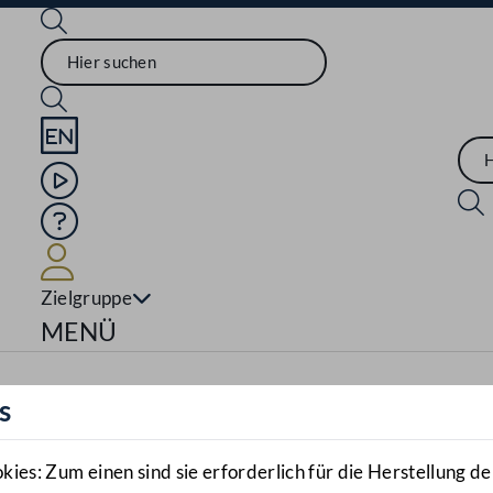
Sprache English
Mediathek
Hilfe
Benutzer
Zielgruppe
Navigationsmenü öffnen
MENÜ
s
es: Zum einen sind sie erforderlich für die Herstellung de