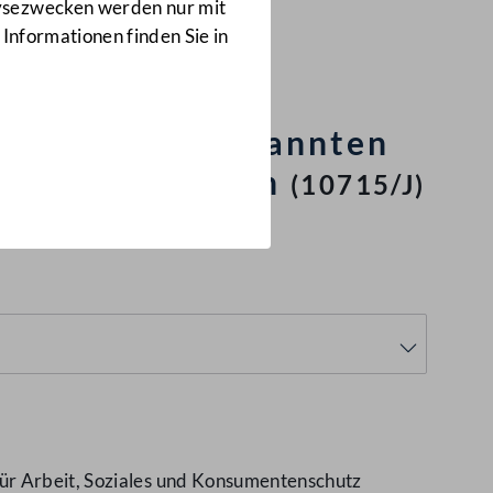
Anfragen
lysezwecken werden nur mit
10715/J
 Informationen finden Sie in
und nicht anerkannten
eltanschauungen
(10715/J)
für Arbeit, Soziales und Konsumentenschutz