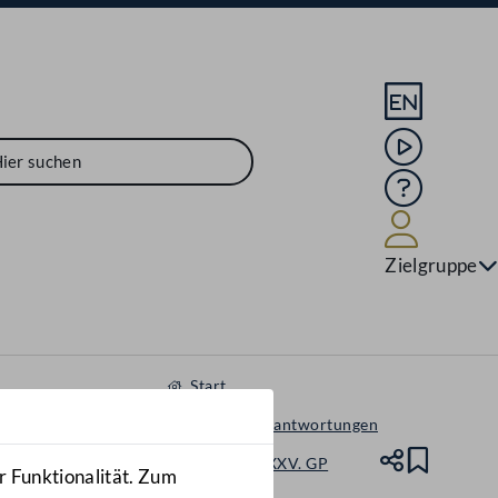
Sprache En
Mediathek
Hilfe
Benutze
Zielgruppe
Start
Anfragen & Beantwortungen
Nationalrat - XXV. GP
Teile
Lesez
r Funktionalität. Zum