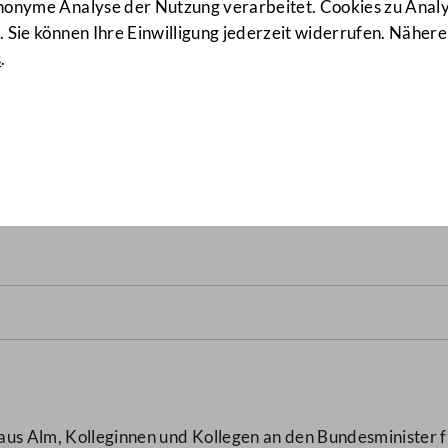
anonyme Analyse der Nutzung verarbeitet. Cookies zu Ana
 Sie können Ihre Einwilligung jederzeit widerrufen. Nähere
s
.
chte zwischen anerkannten 
n sowie nicht-religiösen W
aus Alm, Kolleginnen und Kollegen an den Bundesminister 