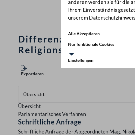
anderen werden sie für die 
Ihrem Einverständnis gesetzt.
unserem
Datenschutzhinwei
Alle Akzeptieren
Differenzierung der Re
Nur funktionale Cookies
Religionsgemeinschafte
Einstellungen
Exportieren
Übersicht
Parlamentarisches Verfahren
Schriftliche Anfrage
Schriftliche Anfrage der Abgeordneten Mag. Nikol