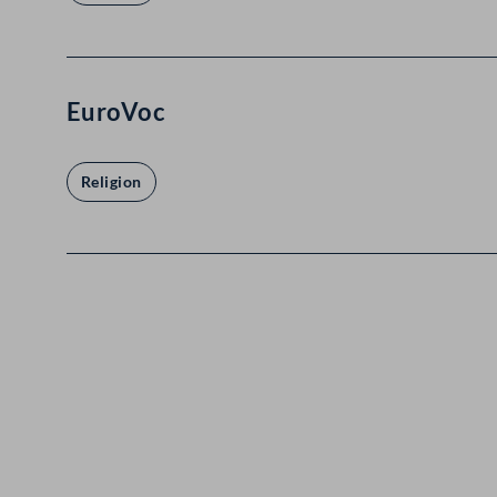
EuroVoc
Religion
Kontakt