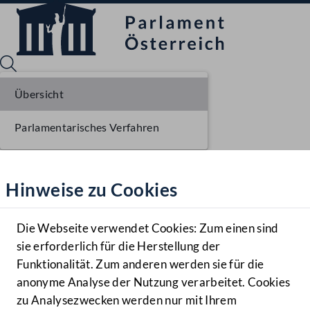
Übersicht
Parlamentarisches Verfahren
Sprache English
Mediathek
Hinweise zu Cookies
Hilfe
Benutzer
Die Webseite verwendet Cookies: Zum einen sind
Zielgruppe
sie erforderlich für die Herstellung der
Navigationsmenü öffnen
MENÜ
Funktionalität. Zum anderen werden sie für die
anonyme Analyse der Nutzung verarbeitet. Cookies
zu Analysezwecken werden nur mit Ihrem
Sprache En
Mediathek