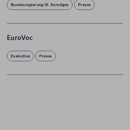
Bundesregierung III. Sonstiges
Presse
EuroVoc
Exekutive
Presse
Kontakt