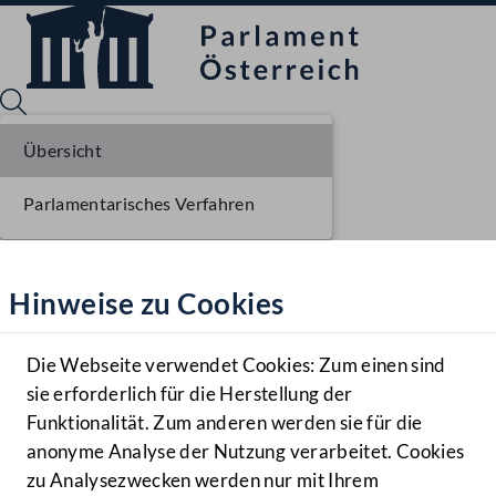
Übersicht
Parlamentarisches Verfahren
Sprache English
Mediathek
Hinweise zu Cookies
Hilfe
Benutzer
Die Webseite verwendet Cookies: Zum einen sind
Zielgruppe
sie erforderlich für die Herstellung der
Navigationsmenü öffnen
MENÜ
Funktionalität. Zum anderen werden sie für die
anonyme Analyse der Nutzung verarbeitet. Cookies
zu Analysezwecken werden nur mit Ihrem
Sprache En
Mediathek