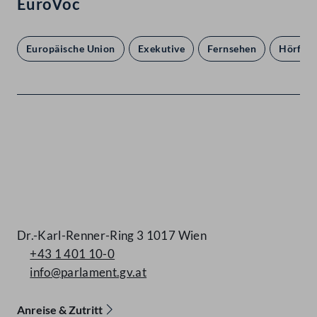
EuroVoc
Europäische Union
Exekutive
Fernsehen
Hörfun
Kontakt
Dr.-Karl-Renner-Ring 3 1017 Wien
+43 1 401 10-0
info@parlament.gv.at
Anreise & Zutritt