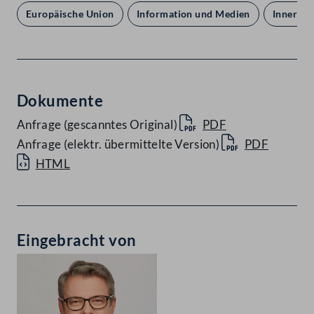
Europäische Union
Information und Medien
Inneres 
Dokumente
Anfrage (gescanntes Original)
PDF
Anfrage (elektr. übermittelte Version)
PDF
HTML
Eingebracht von