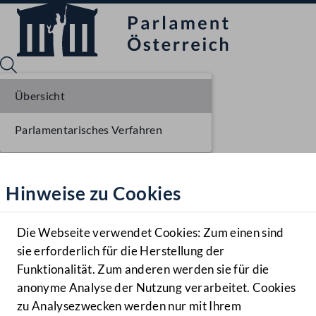
Übersicht
Parlamentarisches Verfahren
Sprache English
Mediathek
Hinweise zu Cookies
Hilfe
Benutzer
Die Webseite verwendet Cookies: Zum einen sind
Zielgruppe
sie erforderlich für die Herstellung der
Navigationsmenü öffnen
MENÜ
Funktionalität. Zum anderen werden sie für die
anonyme Analyse der Nutzung verarbeitet. Cookies
zu Analysezwecken werden nur mit Ihrem
Sprache En
Mediathek