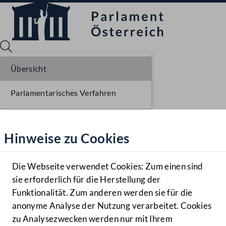
Übersicht
Parlamentarisches Verfahren
Sprache English
Mediathek
Hinweise zu Cookies
Hilfe
Benutzer
Die Webseite verwendet Cookies: Zum einen sind
Zielgruppe
sie erforderlich für die Herstellung der
Navigationsmenü öffnen
MENÜ
Funktionalität. Zum anderen werden sie für die
anonyme Analyse der Nutzung verarbeitet. Cookies
zu Analysezwecken werden nur mit Ihrem
Sprache En
Mediathek