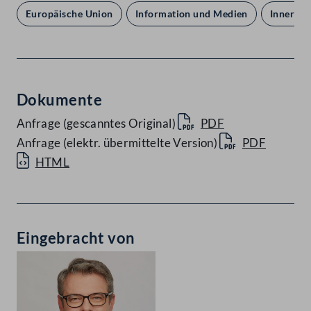
Europäische Union
Information und Medien
Inneres 
Dokumente
Anfrage (gescanntes Original)
PDF
Anfrage (elektr. übermittelte Version)
PDF
HTML
Eingebracht von