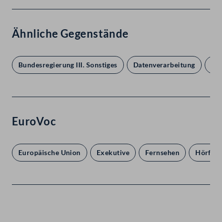
Ähnliche Gegenstände
Bundesregierung III. Sonstiges
Datenverarbeitung
Eur
EuroVoc
Europäische Union
Exekutive
Fernsehen
Hörfun