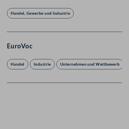
Handel, Gewerbe und Industrie
EuroVoc
Handel
Industrie
Unternehmen und Wettbewerb
Kontakt