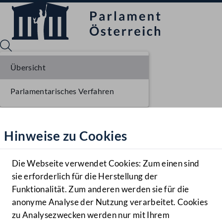
Übersicht
Parlamentarisches Verfahren
Sprache English
Mediathek
Hinweise zu Cookies
Hilfe
Benutzer
Die Webseite verwendet Cookies: Zum einen sind
Zielgruppe
sie erforderlich für die Herstellung der
Navigationsmenü öffnen
MENÜ
Funktionalität. Zum anderen werden sie für die
anonyme Analyse der Nutzung verarbeitet. Cookies
zu Analysezwecken werden nur mit Ihrem
Sprache En
Mediathek