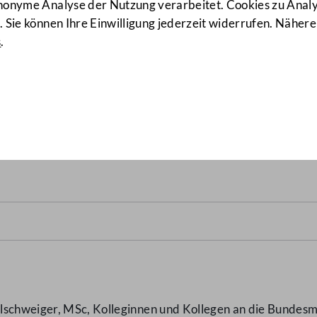
anonyme Analyse der Nutzung verarbeitet. Cookies zu Ana
 Sie können Ihre Einwilligung jederzeit widerrufen. Nähere
s
.
ür Österreich: Grenzraumüb
schweiger, MSc, Kolleginnen und Kollegen an die Bundesmi