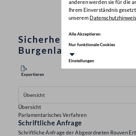
anderen werden sie für die 
Ihrem Einverständnis gesetzt.
unserem
Datenschutzhinwei
Alle Akzeptieren
Sicherheitsoffensive f
Nur funktionale Cookies
Burgenland
(2966/J)
Einstellungen
Exportieren
Übersicht
Parlamentarisches Verfahren
Schriftliche Anfrage
Schriftliche Anfrage der Abgeordneten Rouven Ertl