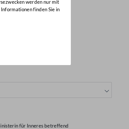
Anfragen
lysezwecken werden nur mit
2966/J
 Informationen finden Sie in
erwachung im
nisterin für Inneres betreffend