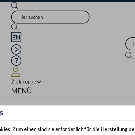
Sprache English
Mediathek
Hilfe
Benutzer
Zielgruppe
Navigationsmenü öffnen
MENÜ
s
es: Zum einen sind sie erforderlich für die Herstellung de