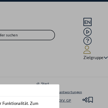
Sprache En
Mediathek
Hilfe
Benutze
Zielgruppe
Start
Anfragen & Beantwortungen
Nationalrat - XXV. GP
Teile
Lesez
r Funktionalität. Zum