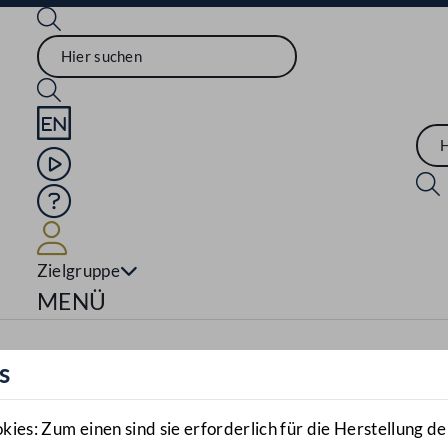
Sprache English
Mediathek
Hilfe
Benutzer
Zielgruppe
Navigationsmenü öffnen
MENÜ
s
es: Zum einen sind sie erforderlich für die Herstellung de