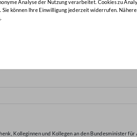
anonyme Analyse der Nutzung verarbeitet. Cookies zu Ana
 Sie können Ihre Einwilligung jederzeit widerrufen. Nähere
s
.
ichische Gallup-Institut Dr
henk, Kolleginnen und Kollegen an den Bundesminister für