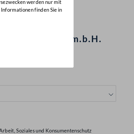
Anfragen
lysezwecken werden nur mit
478/J
 Informationen finden Sie in
. Karmasin Ges.m.b.H.
 Arbeit, Soziales und Konsumentenschutz