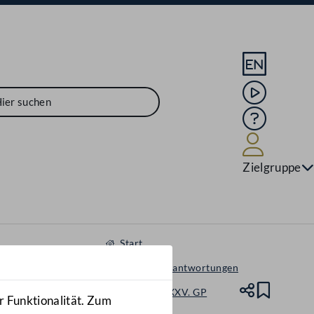
Sprache En
Mediathek
Hilfe
Benutze
Zielgruppe
Start
Anfragen & Beantwortungen
Nationalrat - XXV. GP
Teile
Lesez
r Funktionalität. Zum