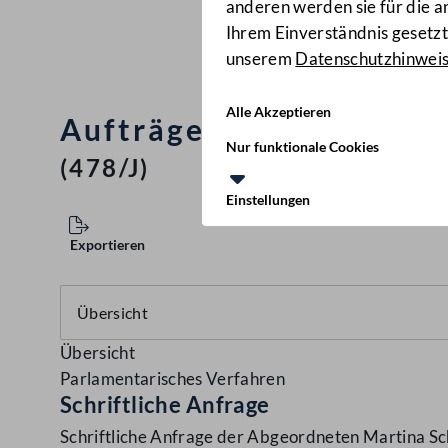
anderen werden sie für die 
Ihrem Einverständnis gesetzt.
unserem
Datenschutzhinwei
Alle Akzeptieren
Aufträge an das Österre
Nur funktionale Cookies
(478/J)
Einstellungen
Exportieren
Übersicht
Parlamentarisches Verfahren
Schriftliche Anfrage
Schriftliche Anfrage der Abgeordneten Martina Sc