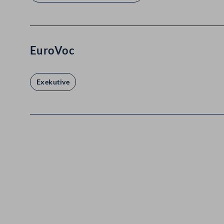
EuroVoc
Exekutive
Kontakt