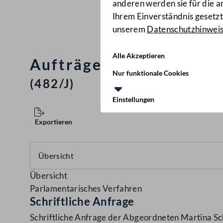
anderen werden sie für die 
Ihrem Einverständnis gesetzt.
unserem
Datenschutzhinwei
Alle Akzeptieren
Aufträge an das Österre
Nur funktionale Cookies
(482/J)
Einstellungen
Exportieren
Übersicht
Parlamentarisches Verfahren
Schriftliche Anfrage
Schriftliche Anfrage der Abgeordneten Martina Sch