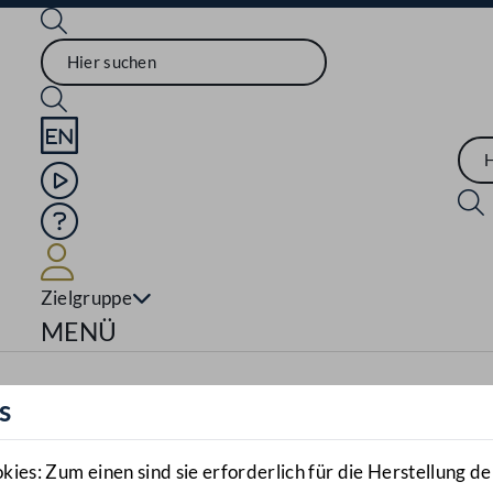
Sprache English
Mediathek
Hilfe
Benutzer
Zielgruppe
Navigationsmenü öffnen
MENÜ
s
es: Zum einen sind sie erforderlich für die Herstellung de