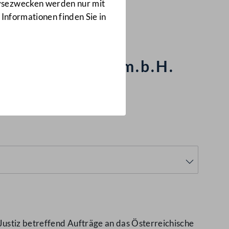
Anfragen
lysezwecken werden nur mit
482/J
 Informationen finden Sie in
. Karmasin Ges.m.b.H.
Justiz betreffend Aufträge an das Österreichische