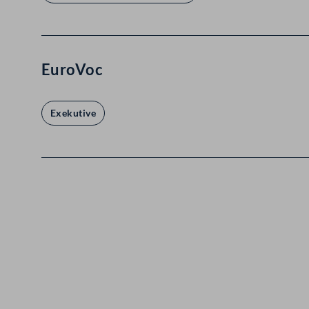
EuroVoc
Exekutive
Kontakt