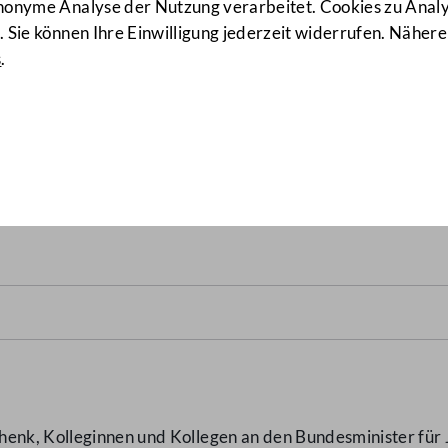
anonyme Analyse der Nutzung verarbeitet. Cookies zu Ana
 Sie können Ihre Einwilligung jederzeit widerrufen. Nähere
s
.
ichische Gallup-Institut Dr
enk, Kolleginnen und Kollegen an den Bundesminister für 