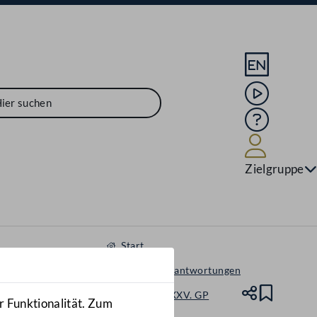
Sprache En
Mediathek
Hilfe
Benutze
Zielgruppe
Start
Anfragen & Beantwortungen
Nationalrat - XXV. GP
Teile
Lesez
r Funktionalität. Zum