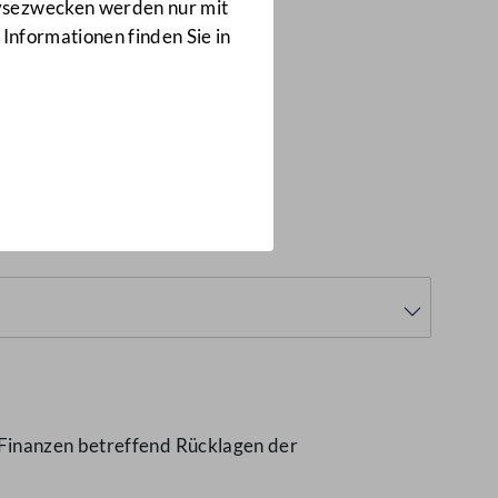
Anfragen
lysezwecken werden nur mit
492/J
 Informationen finden Sie in
 Finanzen betreffend Rücklagen der