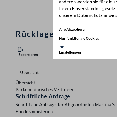
anderen werden sie für die 
Ihrem Einverständnis gesetzt.
unserem
Datenschutzhinwei
Alle Akzeptieren
Rücklagen der Bundesmi
Nur funktionale Cookies
Einstellungen
Exportieren
Übersicht
Parlamentarisches Verfahren
Schriftliche Anfrage
Schriftliche Anfrage der Abgeordneten Martina Sc
Bundesministerien