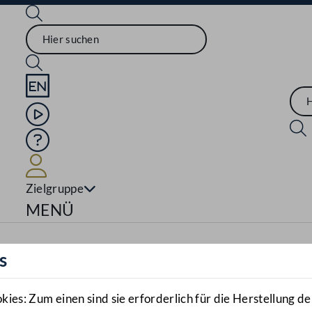
Sprache English
Mediathek
Hilfe
Benutzer
Zielgruppe
Navigationsmenü öffnen
MENÜ
s
es: Zum einen sind sie erforderlich für die Herstellung de