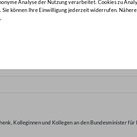
anonyme Analyse der Nutzung verarbeitet. Cookies zu Ana
 Sie können Ihre Einwilligung jederzeit widerrufen. Nähere
s
.
nisterien
(492/J)
henk, Kolleginnen und Kollegen an den Bundesminister für