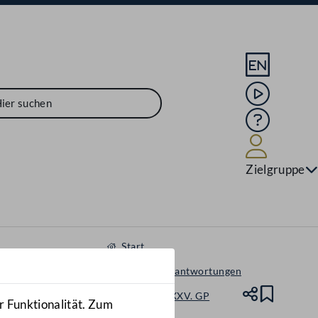
Sprache En
Mediathek
Hilfe
Benutze
Zielgruppe
Start
Anfragen & Beantwortungen
Nationalrat - XXV. GP
Teile
Lesez
r Funktionalität. Zum