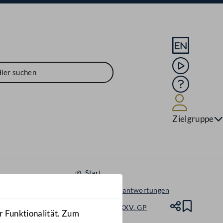
Sprache En
Mediathek
Hilfe
Benutze
Zielgruppe
Start
Anfragen & Beantwortungen
Nationalrat - XXV. GP
Teile
Lesez
r Funktionalität. Zum