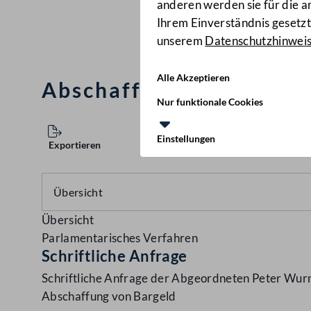
anderen werden sie für die 
Ihrem Einverständnis gesetzt.
unserem
Datenschutzhinwei
Alle Akzeptieren
Abschaffung von Barge
Nur funktionale Cookies
Einstellungen
Exportieren
Übersicht
Parlamentarisches Verfahren
Schriftliche Anfrage
Schriftliche Anfrage der Abgeordneten Peter Wurm
Abschaffung von Bargeld