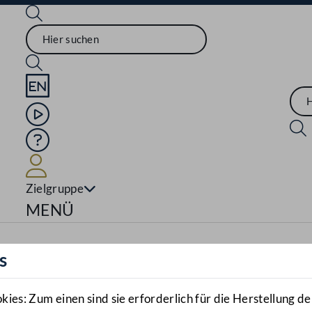
Sprache English
Mediathek
Hilfe
Benutzer
Zielgruppe
Navigationsmenü öffnen
MENÜ
s
es: Zum einen sind sie erforderlich für die Herstellung de