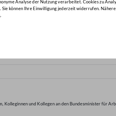
anonyme Analyse der Nutzung verarbeitet. Cookies zu Ana
 Sie können Ihre Einwilligung jederzeit widerrufen. Nähere
s
.
ld
(5007/J)
, Kolleginnen und Kollegen an den Bundesminister für Arb