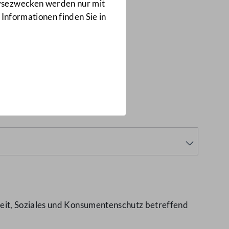
Anfragen
lysezwecken werden nur mit
5007/J
 Informationen finden Sie in
eit, Soziales und Konsumentenschutz betreffend